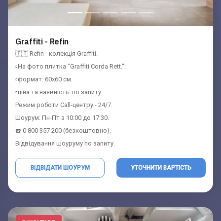
Заповніть форму та отримайте найбільш
Заповніть форму та отримайте
координати шоурума
вигідну ціну
Graffiti - Refin
Ім'я:
Ім'я:
(обов'язково)
(обов'язково)
🇮🇹 Refin - колекція Graffiti.
▫️На фото плитка "Graffiti Corda Rett.".
▫️формат: 60x60 см.
Телефон:
Телефон:
(обов'язково)
(обов'язково)
▫️ціна та наявність: по запиту.
Режим роботи Call-центру - 24/7.
Шоурум: Пн-Пт з 10:00 до 17:30.
☎️ 0 800 357 200 (безкоштовно).
Відвідування шоуруму по запиту.
ВІДВІДАТИ ШОУРУМ
УТОЧНИТИ ВАРТІСТЬ