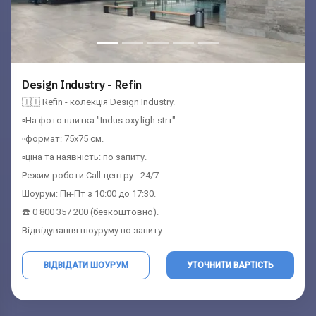
Design Industry - Refin
🇮🇹 Refin - колекція Design Industry.
▫️На фото плитка "Indus.oxy.ligh.str.r".
▫️формат: 75x75 см.
▫️ціна та наявність: по запиту.
Режим роботи Call-центру - 24/7.
Шоурум: Пн-Пт з 10:00 до 17:30.
☎️ 0 800 357 200 (безкоштовно).
Відвідування шоуруму по запиту.
ВІДВІДАТИ ШОУРУМ
УТОЧНИТИ ВАРТІСТЬ