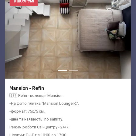
В ШОУРУМІ
Mansion - Refin
🇮🇹 Refin - колекція Mansion.
▫️На фото плитка "Mansion Lounge R.".
▫️формат: 75x75 см.
▫️ціна та наявність: по запиту.
Режим роботи Call-центру - 24/7.
Шоурум: Пн-Пт з 10:00 до 17:30.