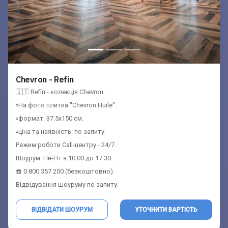
Chevron - Refin
🇮🇹 Refin - колекція Chevron.
▫️На фото плитка "Chevron Huile".
▫️формат: 37.5x150 см.
▫️ціна та наявність: по запиту.
Режим роботи Call-центру - 24/7.
Шоурум: Пн-Пт з 10:00 до 17:30.
☎️ 0 800 357 200 (безкоштовно).
Відвідування шоуруму по запиту.
ВІДВІДАТИ ШОУРУМ
УТОЧНИТИ ВАРТІСТЬ