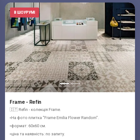
В ШОУРУМІ
Frame - Refin
🇮🇹 Refin - колекція Frame.
▫️На фото плитка "Frame Emilia Flower Random".
▫️формат: 60x60 см.
▫️ціна та наявність: по запиту.