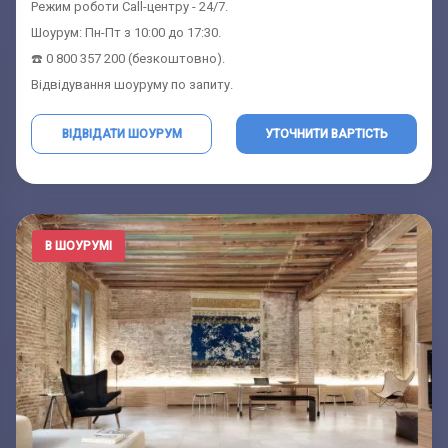
Режим роботи Call-центру - 24/7.
Шоурум: Пн-Пт з 10:00 до 17:30.
☎️ 0 800 357 200 (безкоштовно).
Відвідування шоуруму по запиту.
ВІДВІДАТИ ШОУРУМ
УТОЧНИТИ ВАРТІСТЬ
В ШОУРУМІ
Контакти Шоурума
Запит вартості