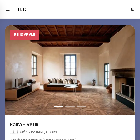
IDC
В ШОУРУМІ
Baita - Refin
🇮🇹 Refin - колекція Baita.