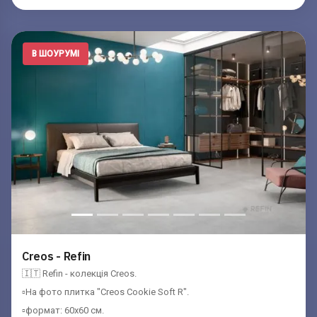
В ШОУРУМІ
Creos - Refin
🇮🇹 Refin - колекція Creos.
▫️На фото плитка "Creos Cookie Soft R".
▫️формат: 60x60 см.