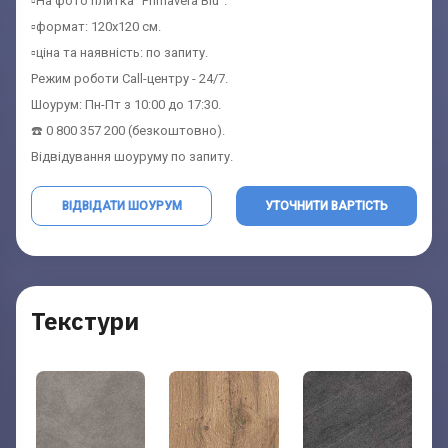
▫️На фото плитка "Primavera Blu".
▫️формат: 120x120 см.
▫️ціна та наявність: по запиту.
Режим роботи Call-центру - 24/7.
Шоурум: Пн-Пт з 10:00 до 17:30.
☎️ 0 800 357 200 (безкоштовно).
Відвідування шоуруму по запиту.
ВІДВІДАТИ ШОУРУМ
УТОЧНИТИ ВАРТІСТЬ
Контакти Шоурума
Запит вартості
Текстури
Заповніть форму та отримайте найбільш
Заповніть форму та отримайте
координати шоурума
вигідну ціну
Ім'я:
Ім'я:
(обов'язково)
(обов'язково)