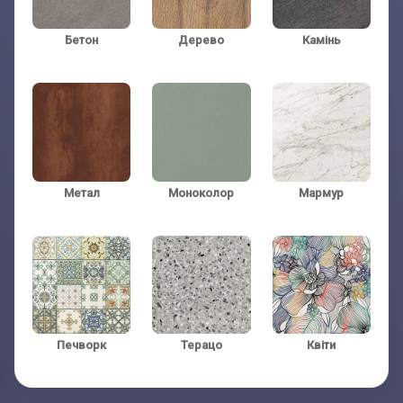
Бетон
Дерево
Камінь
Телефон:
Телефон:
(обов'язково)
(обов'язково)
Метал
Моноколор
Мармур
Печворк
Терацо
Квіти