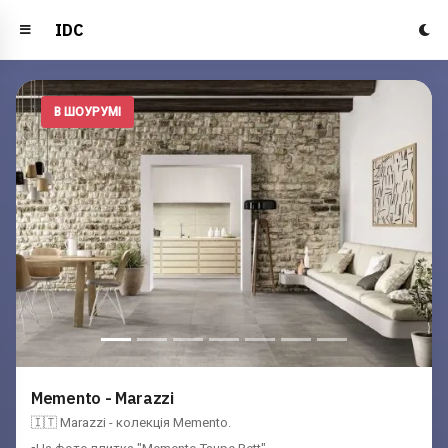
IDC
';
В ШОУРУМІ
Memento - Marazzi
🇮🇹 Marazzi - колекція Memento.