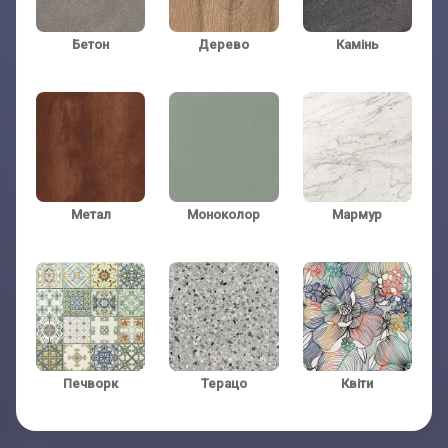
Бетон
Дерево
Камінь
Телефон:
Телефон:
(обов'язково)
(обов'язково)
Метал
Моноколор
Мармур
Печворк
Терацо
Квіти