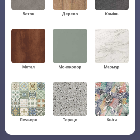
Бетон
Дерево
Камінь
Телефон:
Телефон:
(обов'язково)
(обов'язково)
Метал
Моноколор
Мармур
Печворк
Терацо
Квіти