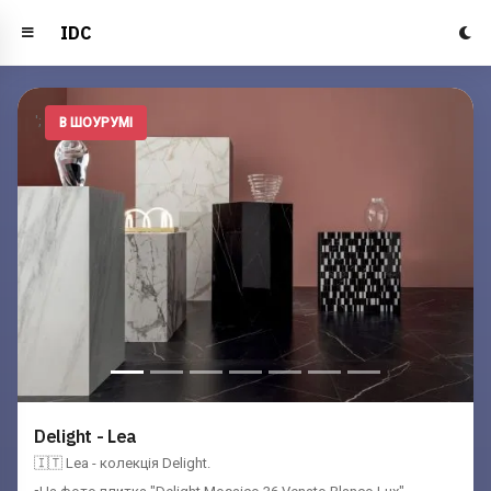
IDC
';
В ШОУРУМІ
Delight - Lea
🇮🇹 Lea - колекція Delight.