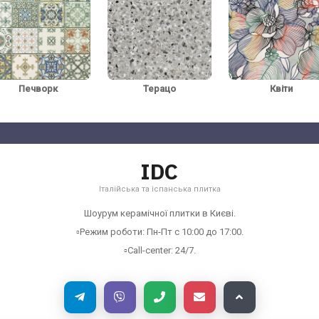
Печворк
Терацо
Квіти
IDC
Італійська та іспанська плитка
Шоурум керамічної плитки в Києві.
▫️Режим роботи: Пн-Пт с 10:00 до 17:00.
▫️Call-center: 24/7.