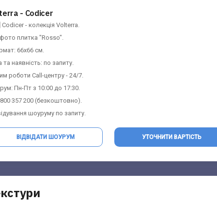
terra - Codicer
 Codicer - колекція Volterra.
 фото плитка "Rosso".
рмат: 66х66 см.
на та наявність: по запиту.
м роботи Call-центру - 24/7.
ум: Пн-Пт з 10:00 до 17:30.
0 800 357 200 (безкоштовно).
відування шоуруму по запиту.
ВІДВІДАТИ ШОУРУМ
УТОЧНИТИ ВАРТІСТЬ
екстури
Контакти Шоурума
Запит вартості
Заповніть форму та отримайте найбільш
Заповніть форму та отримайте