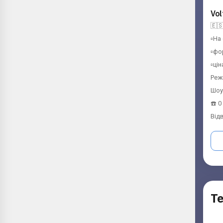
Vol
🇪🇸
▫️На
▫️фо
▫️ці
Режи
Шоур
☎️ 
Від
Т