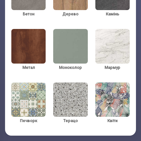
Бетон
Дерево
Камінь
Телефон:
Телефон:
(обов'язково)
(обов'язково)
Метал
Моноколор
Мармур
Печворк
Терацо
Квіти