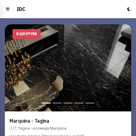
IDC
';
В ШОУРУМІ
Marquina - Tagina
🇮🇹 Tagina - колекція Marquina.