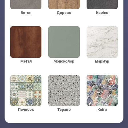
Бетон
Дерево
Камінь
Телефон:
Телефон:
(обов'язково)
(обов'язково)
Метал
Моноколор
Мармур
Печворк
Терацо
Квіти