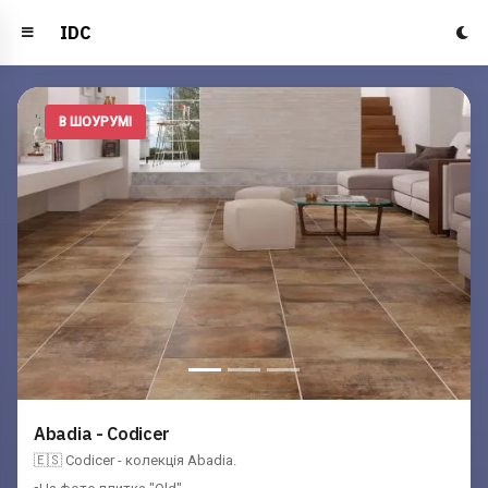
IDC
';
В ШОУРУМІ
Abadia - Codicer
🇪🇸 Codicer - колекція Abadia.