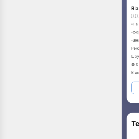
Bla
🇮🇹
▫️На
▫️фо
▫️ці
Режи
Шоур
☎️ 
Від
Т