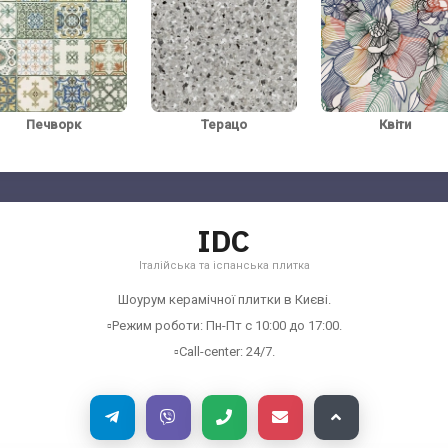
Печворк
Терацо
Квіти
IDC
Італійська та іспанська плитка
Шоурум керамічної плитки в Києві.
▫️Режим роботи: Пн-Пт с 10:00 до 17:00.
▫️Call-center: 24/7.