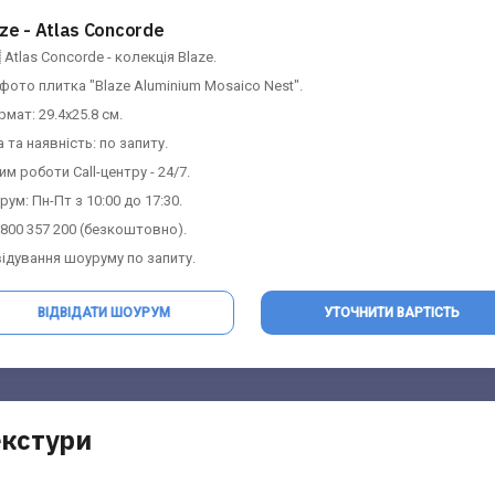
ze - Atlas Concorde
 Atlas Concorde - колекція Blaze.
 фото плитка "Blaze Aluminium Mosaico Nest".
рмат: 29.4х25.8 см.
на та наявність: по запиту.
м роботи Call-центру - 24/7.
ум: Пн-Пт з 10:00 до 17:30.
0 800 357 200 (безкоштовно).
відування шоуруму по запиту.
ВІДВІДАТИ ШОУРУМ
УТОЧНИТИ ВАРТІСТЬ
екстури
Контакти Шоурума
Запит вартості
Заповніть форму та отримайте найбільш
Заповніть форму та отримайте