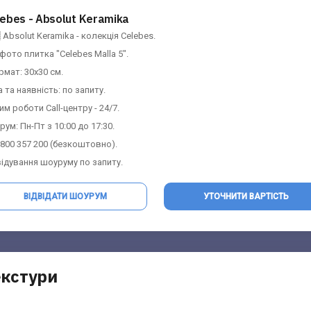
ebes - Absolut Keramika
 Absolut Keramika - колекція Celebes.
 фото плитка "Celebes Malla 5".
рмат: 30x30 см.
на та наявність: по запиту.
м роботи Call-центру - 24/7.
ум: Пн-Пт з 10:00 до 17:30.
0 800 357 200 (безкоштовно).
відування шоуруму по запиту.
ВІДВІДАТИ ШОУРУМ
УТОЧНИТИ ВАРТІСТЬ
екстури
Контакти Шоурума
Запит вартості
Заповніть форму та отримайте найбільш
Заповніть форму та отримайте