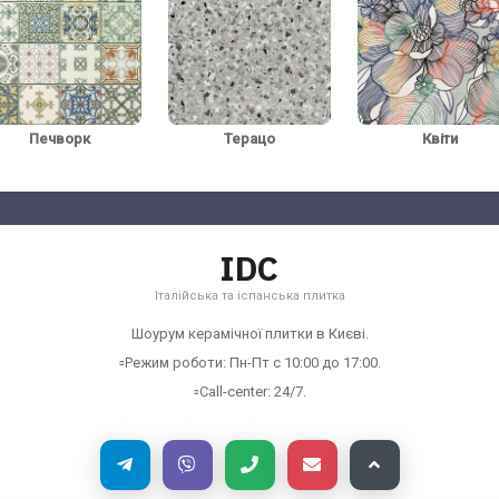
Печворк
Терацо
Квіти
IDC
Італійська та іспанська плитка
Шоурум керамічної плитки в Києві.
▫️Режим роботи: Пн-Пт с 10:00 до 17:00.
▫️Call-center: 24/7.