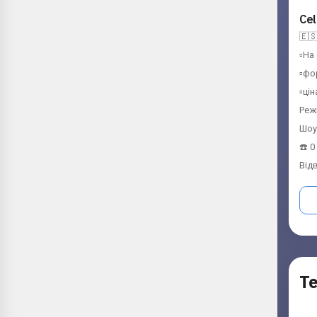
Cel
🇪🇸
▫️На
▫️фо
▫️ці
Режи
Шоур
☎️ 
Від
Т